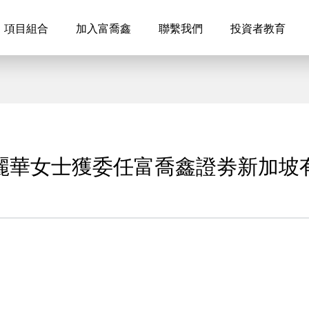
項目組合
加入富喬鑫
聯繫我們
投資者教育
麗華女士獲委任富喬鑫證劵新加坡