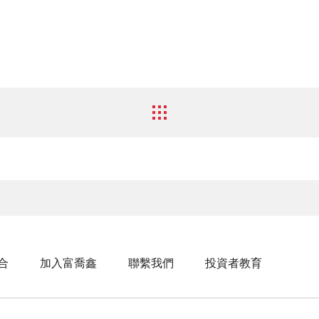
合
加入富喬鑫
聯繫我們
投資者教育