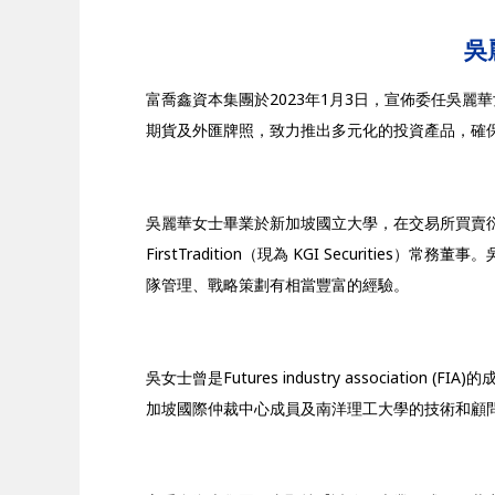
吳
富喬鑫資本集團於2023年1月3日，宣佈委任吳麗華女士 (Ms
期貨及外匯牌照，致力推出多元化的投資產品，確
吳麗華女士畢業於新加坡國立大學，在交易所買賣衍生工具、
First
Tradition（現為 KGI Securities
隊管理、戰略策劃有相當豐富的經驗。
吳女士曾是Futures industry assoc
加坡國際仲裁中心成員及南洋理工大學的技術和顧