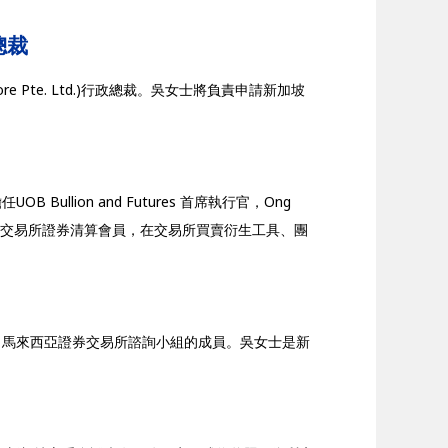
總裁
pore Pte. Ltd.)行政總裁。吳女士將負責申請新加坡
lion and Futures 首席執行官，Ong
任職公司為新加坡交易所證券清算會員，在交易所買賣衍生工具、團
紀律委員會、馬來西亞證券交易所諮詢小組的成員。吳女士是新