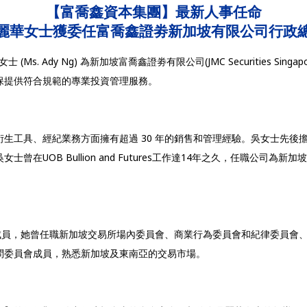
【富喬鑫資本集團】最新人事任命
麗華女士獲委任富喬鑫證劵新加坡有限公司行政
. Ady Ng) 為新加坡富喬鑫證劵有限公司(JMC Securities Singa
保提供符合規範的專業投資管理服務。
經紀業務方面擁有超過 30 年的銷售和管理經驗。吳女士先後擔任UOB Bul
）常務董事。吳女士曾在UOB Bullion and Futures工作達14年之久，
iation (FIA)的成員，她曾任職新加坡交易所場內委員會、商業行為委員會和
問委員會成員，熟悉新加坡及東南亞的交易市場。